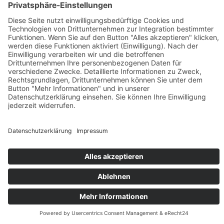
Google Fonts (lokales Hosting)
Diese Seite nutzt zur einheitlichen Darstellung von Schriftarten so
genannte Google Fonts, die von Google bereitgestellt werden. Die
Google Fonts sind lokal installiert. Eine Verbindung zu Servern von
Google findet dabei nicht statt.
Weitere Informationen zu Google Fonts finden Sie unter
https://developers.google.com/fonts/faq
und in der
Datenschutzerklärung von Google:
https://policies.google.com/privacy?hl=de
.
COOKIE-EINSTELLUNGEN
IMPRESSUM
DATENSCHUTZ
+49 6421 1664130