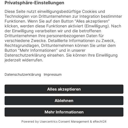
PACKAGINGDESIGN
Weingut am Nil
Weingut Markus Hüls
COOKIE-EINSTELLUNGEN
IMPRESSUM
DATENSCHUTZ
+49 6421 1664130